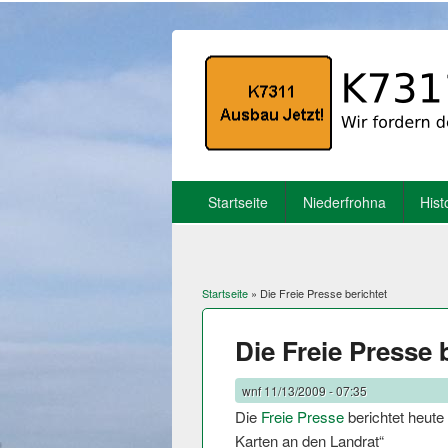
Startseite
Niederfrohna
Hist
Startseite
» Die Freie Presse berichtet
Sie sind hier
Die Freie Presse 
wnf
11/13/2009 - 07:35
Die
Freie Presse
berichtet heute
Karten an den Landrat“