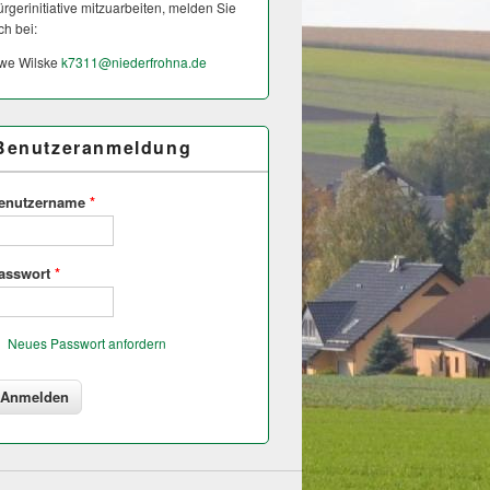
rgerinitiative mitzuarbeiten, melden Sie
ch bei:
we Wilske
k7311@
niederfrohna.de
Benutzeranmeldung
enutzername
*
asswort
*
Neues Passwort anfordern