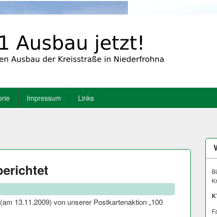
orie
Impressum
Links
berichtet
Bü
K
K
 (am 13.11.2009) von unserer Postkartenaktion „100
Fa