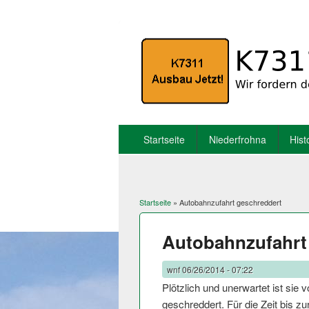
Startseite
Niederfrohna
Hist
Startseite
» Autobahnzufahrt geschreddert
Sie sind hier
Autobahnzufahrt
wnf
06/26/2014 - 07:22
Plötzlich und unerwartet ist sie
geschreddert. Für die Zeit bis z