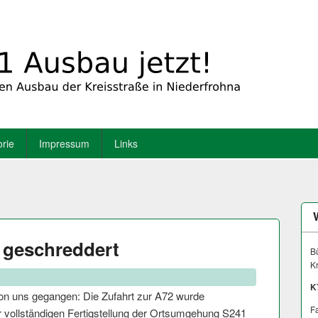
orie
Impressum
Links
 geschreddert
Bü
K
K
 von uns gegangen: Die Zufahrt zur A72 wurde
Fa
ur vollständigen Fertigstellung der Ortsumgehung S241