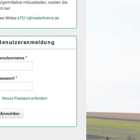
rgerinitiative mitzuarbeiten, melden Sie
ch bei:
we Wilske
k7311@
niederfrohna.de
Benutzeranmeldung
enutzername
*
asswort
*
Neues Passwort anfordern