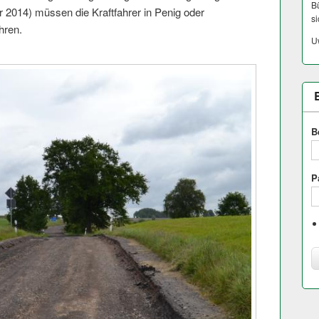
Bü
 2014) müssen die Kraftfahrer in Penig oder
si
hren.
U
B
P