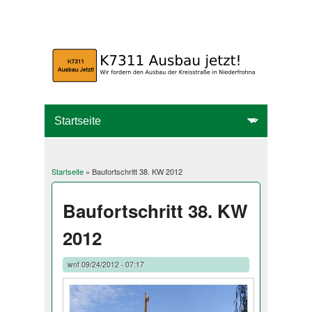
Startseite
» Baufortschritt 38. KW 2012
Sie sind hier
Baufortschritt 38. KW
2012
wnf
09/24/2012 - 07:17